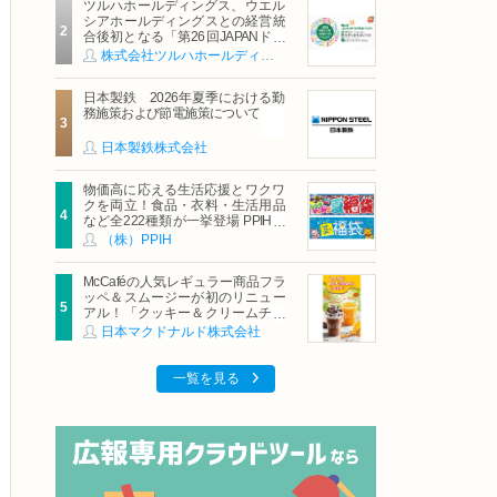
ツルハホールディングス、ウエル
シアホールディングスとの経営統
合後初となる「第26回JAPANドラ
ッグストアショー」に出展
株式会社ツルハホールディングス
日本製鉄 2026年夏季における勤
務施策および節電施策について
日本製鉄株式会社
物価高に応える生活応援とワクワ
クを両立！食品・衣料・生活用品
など全222種類が一挙登場 PPIHグ
ループ「夏福袋」＆セール 8月6日
（株）PPIH
(木)より順次スタート
McCaféの人気レギュラー商品フラ
ッペ＆スムージーが初のリニュー
アル！「クッキー＆クリームチョ
コフラッペ」「マンゴースムージ
日本マクドナルド株式会社
ー」8月5日（水）から販売開始
一覧を見る