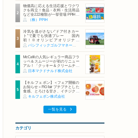
物価高に応える生活応援とワクワ
クを両立！食品・衣料・生活用品
など全222種類が一挙登場 PPIHグ
ループ「夏福袋」＆セール 8月6日
（株）PPIH
(木)より順次スタート
冷気を逃がさない“ドア付きカー
ト”で夏でも快適プレー 国内
初！※オリンピアオリジナル
「AirCon Cart（エアコンカー
パシフィックゴルフマネージメント株式会社
ト）」導入 | ＰＧＭ
McCaféの人気レギュラー商品フラ
ッペ＆スムージーが初のリニュー
アル！「クッキー＆クリームチョ
コフラッペ」「マンゴースムージ
日本マクドナルド株式会社
ー」8月5日（水）から販売開始
【キル フェ ボン】＜フェア開催の
お知らせ＞FIG fair プチプチとした
食感、とろける甘さ、イチジクの
魅力をたっぷりと。新作を含め、
キルフェボン株式会社
イチジク尽くしの全4種が登場8月
20日（木）スタート
一覧を見る
カテゴリ