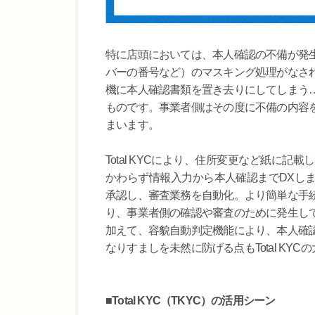
特に店頭においては、本人確認の不備が発
バーの番号など）のマスキング処理がなさ
機に本人確認書類を置き去りにしてしまう
ものです。事業者側はその度に不備の内容
まいます。
Total KYCにより、住所変更など紙に
かわらず情報入力から本人確認までDXしま
承認し、審査業務を自動化。より簡単な手
り、事業者側の確認や審査のために発生し
加えて、容貌自動判定機能により、本人確
なりすましを未然に防げる点もTotal KY
■Total KYC（TKYC）の活用シーン