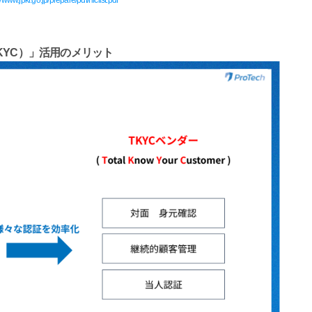
//www.jpki.go.jp/prepare/pdf/nfclist.pdf
（TKYC）」活用のメリット