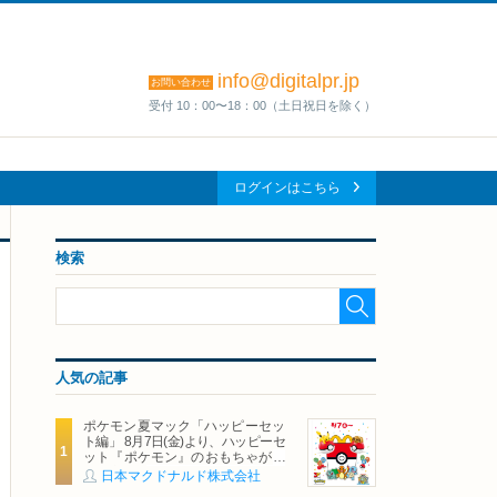
info@digitalpr.jp
お問い合わせ
受付 10：00〜18：00（土日祝日を除く）
ログインはこちら
検索
人気の記事
ポケモン夏マック「ハッピーセッ
ト編」 8月7日(金)より、ハッピーセ
ット『ポケモン』のおもちゃが期
間限定登場
日本マクドナルド株式会社