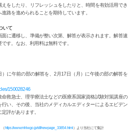
構えをしたり、リフレッシュをしたりと、時間を有効活用でき
へ進路を進められることを期待しています。
ついて
画面に遷移し、準備が整い次第、解答が表示されます。解答速
要です。なお、利用料は無料です。
（日）に午前の部の解答を、2月17日（月）に午後の部の解答を
ticles/150028246
救命救急士、理学療法士などの医療系国家資格試験対策講座の
を行い、その後、当社のメディカルエディターによるエビデン
に定評があります。
」（
https://www.mhlw.go.jp/stf/newpage_33854.html
）より当社にて集計