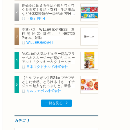
物価高に応える生活応援とワクワ
クを両立！食品・衣料・生活用品
など全222種類が一挙登場 PPIHグ
ループ「夏福袋」＆セール 8月6日
（株）PPIH
(木)より順次スタート
高速バス「WILLER EXPRESS」運
行開始20周年、「NEXT20
Project」始動
WILLER株式会社
McCaféの人気レギュラー商品フラ
ッペ＆スムージーが初のリニュー
アル！「クッキー＆クリームチョ
コフラッペ」「マンゴースムージ
日本マクドナルド株式会社
ー」8月5日（水）から販売開始
【キル フェ ボン】FIG fair プチプチ
とした食感、とろける甘さ、イチ
ジクの魅力をたっぷりと。新作を
含め、イチジク尽くしの全4種が登
キルフェボン株式会社
場8月20日（木）スタート
一覧を見る
カテゴリ