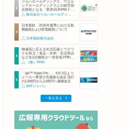
ツルハホールディングス、ウエル
シアホールディングスとの経営統
合後初となる「第26回JAPANドラ
ッグストアショー」に出展
株式会社ツルハホールディングス
日本製鉄 2026年夏季における勤
務施策および節電施策について
日本製鉄株式会社
物価高に応える生活応援とワクワ
クを両立！食品・衣料・生活用品
など全222種類が一挙登場 PPIHグ
ループ「夏福袋」＆セール 8月6日
（株）PPIH
(木)より順次スタート
「glo™ Hyper Pro」、8月3日より
メーカー希望小売価格を改定 現行
の2,980円から1,480円へ価格改定
BATジャパン
一覧を見る