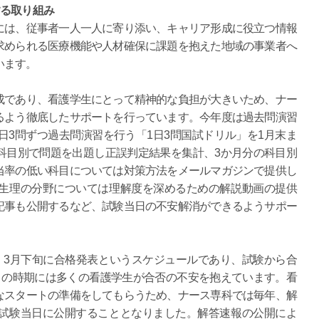
する取り組み
には、従事者一人一人に寄り添い、キャリア形成に役立つ情報
求められる医療機能や人材確保に課題を抱えた地域の事業者へ
います。
成であり、看護学生にとって精神的な負担が大きいため、ナー
るよう徹底したサポートを行っています。今年度は過去問演習
日3問ずつ過去問演習を行う「1日3問国試ドリル」を1月末ま
科目別で問題を出題し正誤判定結果を集計、3か月分の科目別
当率の低い科目については対策方法をメールマガジンで提供し
生理の分野については理解度を深めるための解説動画の提供
記事も公開するなど、試験当日の不安解消ができるようサポー
、3月下旬に合格発表というスケジュールであり、試験から合
この時期には多くの看護学生が合否の不安を抱えています。看
なスタートの準備をしてもらうため、ナース専科では毎年、解
試験当日に公開することとなりました。解答速報の公開によ