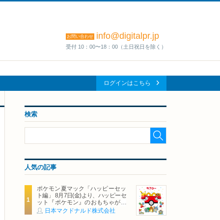
info@digitalpr.jp
お問い合わせ
受付 10：00〜18：00（土日祝日を除く）
ログインはこちら
検索
人気の記事
ポケモン夏マック「ハッピーセッ
ト編」 8月7日(金)より、ハッピーセ
ット『ポケモン』のおもちゃが期
間限定登場
日本マクドナルド株式会社