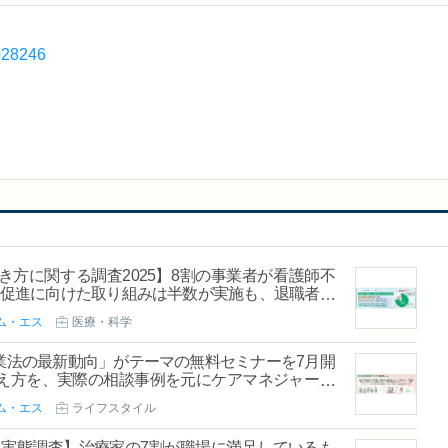
0028246
方に関する調査2025】8割の事業者が看護師不
着促進に向けた取り組みは半数が実施も、退職者は
ム・エス
医療・科学
業法の最新動向」がテーマの無料セミナーを7月開
え方を、実際の相談事例を元にケアマネジャーが
ム・エス
ライフスタイル
する実態調査】治療家の7割が職場に満足しているも