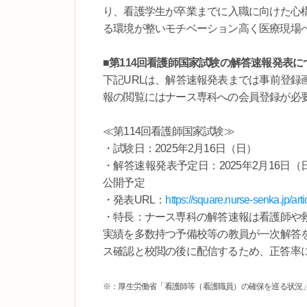
り、看護学生が卒業までに入職に向けた心
る環境が整いモチベーション高く医療現場
■第114回看護師国家試験の解答速報発表に
下記URLは、解答速報発表までは事前登録
報の閲覧にはナース専科への会員登録が必
≪第114回看護師国家試験≫
・試験日：2025年2月16日（日）
・解答速報発表予定日：2025年2月16日
公開予定
・発表URL：
https://square.nurse-senka.jp/ar
・特長：ナース専科の解答速報は看護師や
実績を多数持つ予備校等の教員が一次解答
ス確認と校閲の後に配信するため、正答率
※：厚生労働省「看護師等（看護職員）の確保を巡る状況