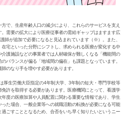
一方で、生産年齢人口の減少により、これらのサービスを支え
す。需要の拡大により医療従事者の需給ギャップはますます広
人の看護師が追加で必要になると見込まれています（※）。また、
、在宅といった分野にシフトし、求められる医療が変化する中
や介護施設などの事業者では人材確保が難しくなる「機能間の
給のバランスが偏る「地域間の偏在」も課題となっています。
護師のなり手を増やす必要があります。
は厚生労働大臣指定の4年制大学、3年制の短大・専門学校等
師免許を取得する必要があります。医療機関にとって、看護学
次年度の医療加算や人員配置に関わる重要な情報であり、学生
かった場合、一般企業等への就職活動の転換が必要になる可能
ま過ごすこととなるため、合否をいち早く知りたいというニー