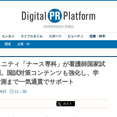
2026年8月6日 木曜日
エンタメ
ライフスタイル
スポーツ
ビューティ
医療・科学
調査
企業・IR
ュニティ「ナース専科」が看護師国家試
開。国試対策コンテンツも強化し、学
予測まで一気通貫でサポート
06日
11：06
ポスト