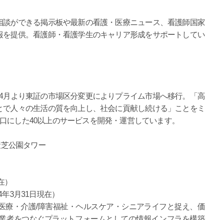
相談ができる掲示板や最新の看護・医療ニュース、看護師国家
報を提供。看護師・看護学生のキャリア形成をサポートしてい
22年4月より東証の市場区分変更によりプライム市場へ移行。「高
とで人々の生活の質を向上し、社会に貢献し続ける」ことをミ
口にした40以上のサービスを開発・運営しています。
産芝公園タワー
現在）
24年3月31日現在）
医療・介護/障害福祉・ヘルスケア・シニアライフと捉え、価
業者をつなぐプラットフォームとしての情報インフラを構築