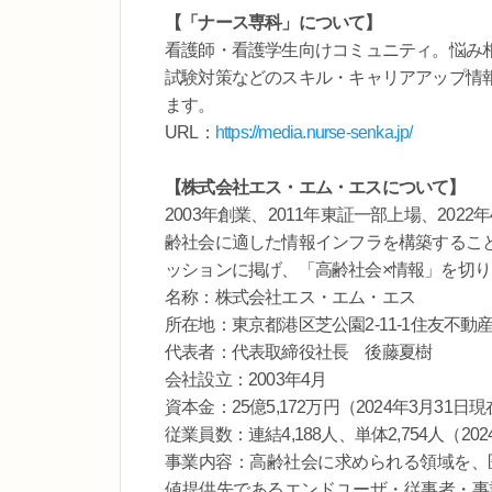
【「ナース専科」について】
看護師・看護学生向けコミュニティ。悩み
試験対策などのスキル・キャリアアップ情
ます。
URL：
https://media.nurse-senka.jp/
【株式会社エス・エム・エスについて】
2003年創業、2011年東証一部上場、20
齢社会に適した情報インフラを構築するこ
ッションに掲げ、「高齢社会×情報」を切り
名称：株式会社エス・エム・エス
所在地：東京都港区芝公園2-11-1住友不動
代表者：代表取締役社長 後藤夏樹
会社設立：2003年4月
資本金：25億5,172万円（2024年3月31日
従業員数：連結4,188人、単体2,754人（20
事業内容：高齢社会に求められる領域を、
値提供先であるエンドユーザ・従事者・事