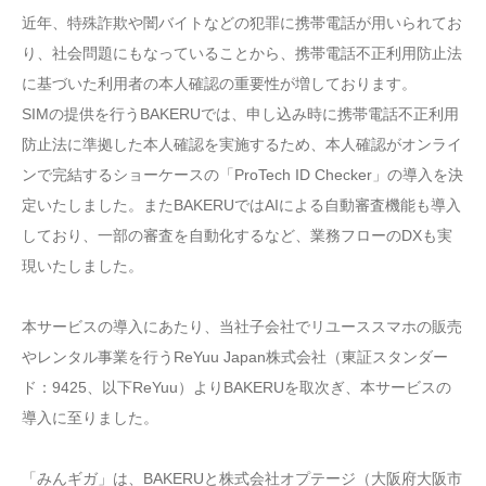
近年、特殊詐欺や闇バイトなどの犯罪に携帯電話が用いられてお
り、社会問題にもなっていることから、携帯電話不正利用防止法
に基づいた利用者の本人確認の重要性が増しております。
SIMの提供を行うBAKERUでは、申し込み時に携帯電話不正利用
防止法に準拠した本人確認を実施するため、本人確認がオンライ
ンで完結するショーケースの「ProTech ID Checker」の導入を決
定いたしました。またBAKERUではAIによる自動審査機能も導入
しており、一部の審査を自動化するなど、業務フローのDXも実
現いたしました。
本サービスの導入にあたり、当社子会社でリユーススマホの販売
やレンタル事業を行うReYuu Japan株式会社（東証スタンダー
ド：9425、以下ReYuu）よりBAKERUを取次ぎ、本サービスの
導入に至りました。
「みんギガ」は、BAKERUと株式会社オプテージ（大阪府大阪市