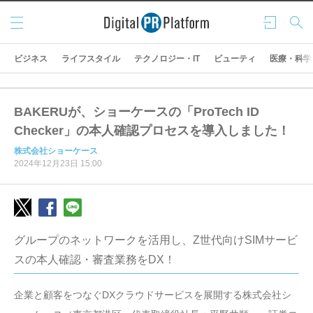
メニ
ログ
検索
ュー
イン
ビジネス
ライフスタイル
テクノロジー・IT
ビューティ
医療・科学
BAKERUが、ショーケースの「ProTech ID
Checker」の本人確認プロセスを導入しました！
株式会社ショーケース
2024年12月23日 15:00
グループのネットワークを活用し、Z世代向けSIMサービ
スの本人確認・審査業務をDX！
企業と顧客をつなぐDXクラウドサービスを展開する株式会社シ