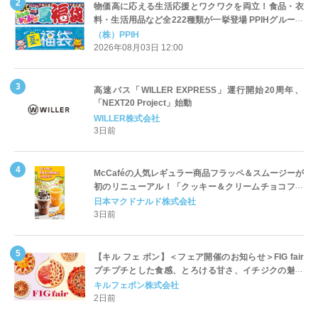
物価高に応える生活応援とワクワクを両立！食品・衣
料・生活用品など全222種類が一挙登場 PPIHグループ
「夏福袋」＆セール 8月6日(木)より順次スタート
（株）PPIH
2026年08月03日 12:00
高速バス「WILLER EXPRESS」運行開始20周年、
「NEXT20 Project」始動
WILLER株式会社
3日前
McCaféの人気レギュラー商品フラッペ＆スムージーが
初のリニューアル！「クッキー＆クリームチョコフラ
ッペ」「マンゴースムージー」8月5日（水）から販売
日本マクドナルド株式会社
開始
3日前
【キル フェ ボン】＜フェア開催のお知らせ＞FIG fair
プチプチとした食感、とろける甘さ、イチジクの魅力
をたっぷりと。新作を含め、イチジク尽くしの全4種が
キルフェボン株式会社
登場8月20日（木）スタート
2日前