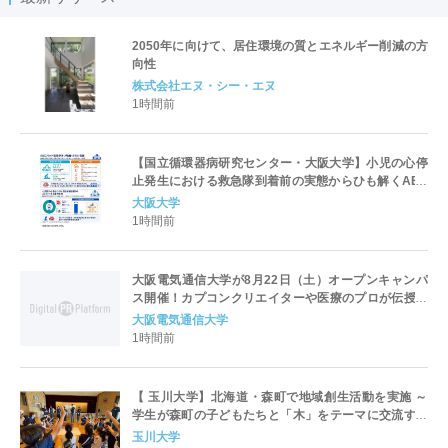
2050年に向けて、居住環境の質とエネルギー削減の方
向性
株式会社エヌ・シー・エヌ
1時間前
【国立循環器病研究センター・大阪大学】小児の心停
止発生における救急隊到着前の実態からひも解くAED
パッド装着と良好な神経学的転帰との関連性
大阪大学
1時間前
大阪電気通信大学が8月22日（土）オープンキャンパ
ス開催！カプコンクリエイターや医療のプロが伝授！
未来を拓く特別講演を実施～「万博レガシーイベン
大阪電気通信大学
ト」会場と本学会場をフィジカルアバターでつなぐコ
1時間前
ラボ企画も開催～
【 玉川大学】北海道・森町で地域創生活動を実施 ～
学生が森町の子どもたちと「木」をテーマに交流する
プロジェクト ～［ 8月21日・22日 現地取材のご案内
玉川大学