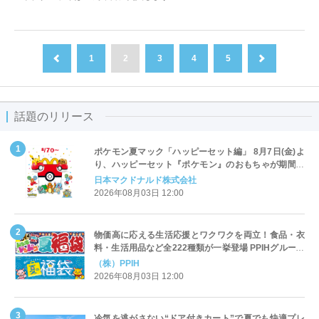
1
2
3
4
5
前へ
次へ
話題のリリース
ポケモン夏マック「ハッピーセット編」 8月7日(金)よ
り、ハッピーセット『ポケモン』のおもちゃが期間限
定登場
日本マクドナルド株式会社
2026年08月03日 12:00
物価高に応える生活応援とワクワクを両立！食品・衣
料・生活用品など全222種類が一挙登場 PPIHグループ
「夏福袋」＆セール 8月6日(木)より順次スタート
（株）PPIH
2026年08月03日 12:00
冷気を逃がさない“ドア付きカート”で夏でも快適プレ