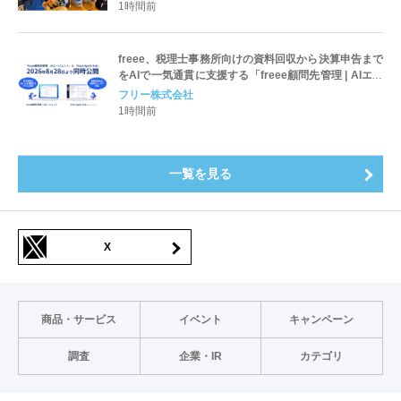
］
1時間前
freee、税理士事務所向けの資料回収から決算申告まで
をAIで一気通貫に支援する「freee顧問先管理 | AIエー
ジェント」と「freee Agent Hub」をfAD2026にて公
フリー株式会社
開
1時間前
一覧を見る
X
商品・サービス
イベント
キャンペーン
調査
企業・IR
カテゴリ