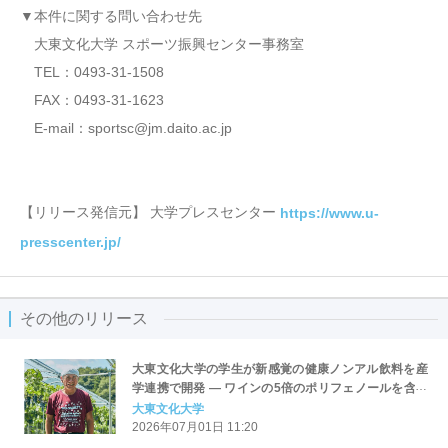
▼本件に関する問い合わせ先
大東文化大学 スポーツ振興センター事務室
TEL：0493-31-1508
FAX：0493-31-1623
E-mail：sportsc@jm.daito.ac.jp
【リリース発信元】 大学プレスセンター
https://www.u-
presscenter.jp/
その他のリリース
大東文化大学の学生が新感覚の健康ノンアル飲料を産
学連携で開発 ― ワインの5倍のポリフェノールを含む
「無農薬赤ワインの澱」（特許出願中）を活用、7月
大東文化大学
16日に商品発表会
2026年07月01日 11:20