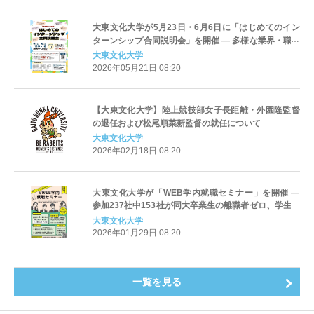
大東文化大学が5月23日・6月6日に「はじめてのイン
ターンシップ合同説明会」を開催 ― 多様な業界・職種
の115社が集結、納得のファーストキャリアに向けた
大東文化大学
企業選びを支援
2026年05月21日 08:20
【大東文化大学】陸上競技部女子長距離・外園隆監督
の退任および松尾順菜新監督の就任について
大東文化大学
2026年02月18日 08:20
大東文化大学が「WEB学内就職セミナー」を開催 ―
参加237社中153社が同大卒業生の離職者ゼロ、学生の
安心とファーストキャリアにこだわった就職支援【2月
大東文化大学
2・3・5・6日】
2026年01月29日 08:20
一覧を見る