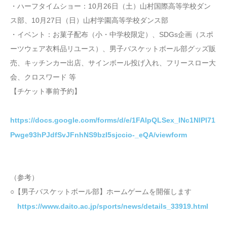
・ハーフタイムショー：10月26日（土）山村国際高等学校ダン
ス部、10月27日（日）山村学園高等学校ダンス部
・イベント：お菓子配布（小・中学校限定）、SDGs企画（スポ
ーツウェア衣料品リユース）、男子バスケットボール部グッズ販
売、キッチンカー出店、サインボール投げ入れ、フリースロー大
会、クロスワード 等
【チケット事前予約】
https://docs.google.com/forms/d/e/1FAIpQLSex_INc1NlPl71
Pwge93hPJdfSvJFnhNS9bzI5sjccio-_eQA/viewform
（参考）
○【男子バスケットボール部】ホームゲームを開催します
https://www.daito.ac.jp/sports/news/details_33919.html