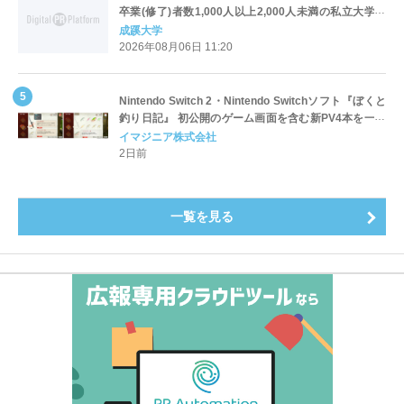
卒業(修了)者数1,000人以上2,000人未満の私立大学で
全国第1位を獲得！～実就職率は26.5%（前年比＋
成蹊大学
4.3pt）に伸長、東京の私立大学でも10位にランクイン
2026年08月06日 11:20
～
Nintendo Switch 2・Nintendo Switchソフト『ぼくと
釣り日記』 初公開のゲーム画面を含む新PV4本を一挙
公開！
イマジニア株式会社
2日前
一覧を見る