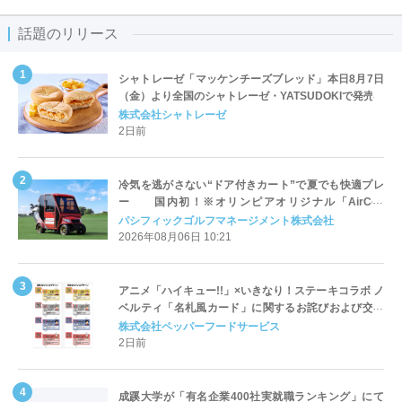
話題のリリース
シャトレーゼ「マッケンチーズブレッド」本日8月7日
（金）より全国のシャトレーゼ・YATSUDOKIで発売
株式会社シャトレーゼ
2日前
冷気を逃がさない“ドア付きカート”で夏でも快適プレ
ー 国内初！※オリンピアオリジナル「AirCon
Cart（エアコンカート）」導入 | ＰＧＭ
パシフィックゴルフマネージメント株式会社
2026年08月06日 10:21
アニメ「ハイキュー!!」×いきなり！ステーキコラボ ノ
ベルティ「名札風カード」に関するお詫びおよび交換
対応についてのご案内
株式会社ペッパーフードサービス
2日前
成蹊大学が「有名企業400社実就職ランキング」にて