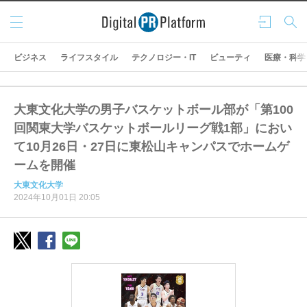
メニ
ログ
検索
ュー
イン
ビジネス
ライフスタイル
テクノロジー・IT
ビューティ
医療・科学
大東文化大学の男子バスケットボール部が「第100
回関東大学バスケットボールリーグ戦1部」におい
て10月26日・27日に東松山キャンパスでホームゲ
ームを開催
大東文化大学
2024年10月01日 20:05