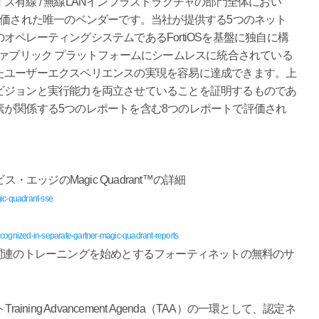
有線 / 無線LANインフラストラクチャの部門全体におい
™レポートで評価された唯一のベンダーです。当社が提供する5つのネット
ペレーティングシステムであるFortiOSを基盤に独自に構
ファブリック プラットフォームにシームレスに統合されている
たユーザーエクスペリエンスの実現を容易に達成できます。上
ビジョンと実行能力を両立させていることを証明するものであ
素が関係する5つのレポートを含む8つのレポートで評価され
ビス・エッジのMagic Quadrant™の詳細
gic-quadrant-sse
recognized-in-separate-gartner-magic-quadrant-reports
関連のトレーニングを始めとするフォーティネットの無料のサ
ィネットTraining Advancement Agenda（TAA）の一環として、認定ネ