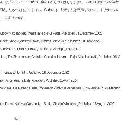
テクノロジーユーザーに助言するものではありません。Gartnerリサーチの発行
を表現したものではありません。Gartnerは、明示または黙示を問わず、本リサーチの
のではありません。
lyubov, Max Taggett, Franz Hinner, Nikul Patel, Published 31 December 2023
, Pete Shoard, Andrew Davis, Mitchell Schneider, Published 10 October 2022
Andrew Lerner, Karen Brown, Published 27 September 2023
ucture, Tim Zimmerman, Christian Canales, Nauman Raja, Mike Leibovitz, Published 06 M
ls, Thomas Lintemuth, Published 19 December 2022
Thomas Lintemuth, Dale Koeppen, Published 15 April 2024
bhyuday Data, Nathan Harris, Robertson Pimental, Published 16 November 2023(Mention
an Forest, Neil MacDonald, Nat Smith, Charlie Winckless, Published 16 August 2023
##