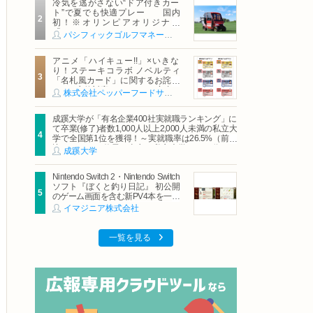
冷気を逃がさない“ドア付きカー
ト”で夏でも快適プレー 国内
初！※オリンピアオリジナル
「AirCon Cart（エアコンカー
パシフィックゴルフマネージメント株式会社
ト）」導入 | ＰＧＭ
アニメ「ハイキュー!!」×いきな
り！ステーキコラボ ノベルティ
「名札風カード」に関するお詫び
および交換対応についてのご案内
株式会社ペッパーフードサービス
成蹊大学が「有名企業400社実就職ランキング」に
て卒業(修了)者数1,000人以上2,000人未満の私立大
学で全国第1位を獲得！～実就職率は26.5%（前年
比＋4.3pt）に伸長、東京の私立大学でも10位にラ
成蹊大学
ンクイン～
Nintendo Switch 2・Nintendo Switch
ソフト『ぼくと釣り日記』 初公開
のゲーム画面を含む新PV4本を一挙
公開！
イマジニア株式会社
一覧を見る