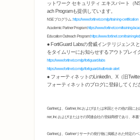
ットワーク セキュリティ エキスパート（NSE）プログラム
ach Programも提供しています。
NSEプログラム :
https://www.fortinet.com/jp/training-certification
Academic Partner Program:
https://www.fortinet.com/training/a
Education Outreach Program:
https://www.fortinet.com/training
● FortiGuard Labsの脅威インテ
をタイムリーにお知らせするアウトブレイ
https://www.fortinet.com/jp/fortiguard/labs
https://www.fortinet.com/jp/fortiguard/outbreak-alert
● フォーティネットのLinkedIn、X（旧Twitt
フォーティネットのブログに登録してくだ
Gartnerは、Gartner, Inc.および/または米国とその他
ner, Inc.および/またはその関連会社の登録商標であり、本書では許可
Gartnerは、Gartnerリサーチの発行物に掲載され