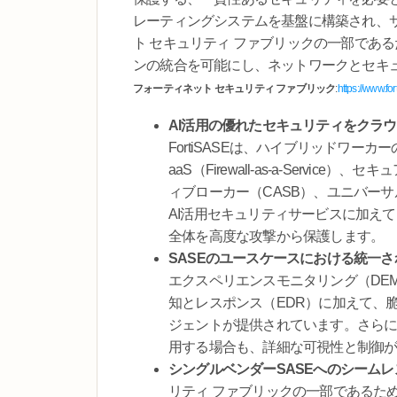
レーティングシステムを基盤に構築され、
ト セキュリティ ファブリックの一部であ
ンの統合を可能にし、ネットワークとセキ
フォーティネット セキュリティ ファブリック
:
https://www.for
AI活用の優れたセキュリティをクラ
FortiSASEは、ハイブリッドワー
aaS（Firewall-as-a-Serv
ィブローカー（CASB）、ユニバーサルゼ
AI活用セキュリティサービスに加え
全体を高度な攻撃から保護します。
SASEのユースケースにおける統一
エクスペリエンスモニタリング（DE
知とレスポンス（EDR）に加えて、
ジェントが提供されています。さら
用する場合も、詳細な可視性と制御
シングルベンダーSASEへのシーム
リティ ファブリックの一部であるため