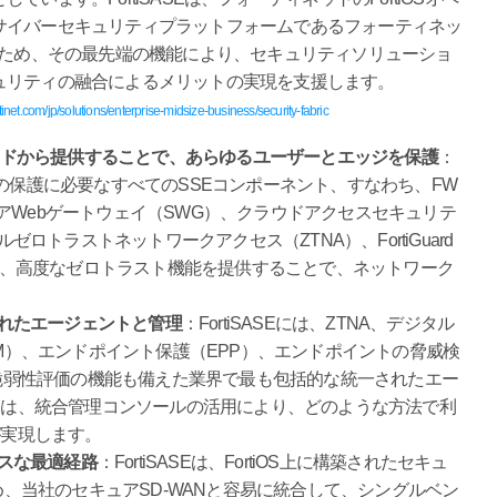
サイバーセキュリティプラットフォームであるフォーティネッ
るため、その最先端の機能により、セキュリティソリューショ
ュリティの融合によるメリットの実現を支援します。
tinet.com/jp/solutions/enterprise-midsize-business/security-fabric
ウドから提供することで、あらゆるユーザーとエッジを保護
：
カーの保護に必要なすべてのSSEコンポーネント、すなわち、FW
ice）、セキュアWebゲートウェイ（SWG）、クラウドアクセスセキュリテ
ロトラストネットワークアクセス（ZTNA）、FortiGuard
て、高度なゼロトラスト機能を提供することで、ネットワーク
されたエージェントと管理
：FortiSASEには、ZTNA、デジタル
M）、エンドポイント保護（EPP）、エンドポイントの脅威検
脆弱性評価の機能も備えた業界で最も包括的な統一されたエー
には、統合管理コンソールの活用により、どのような方法で利
が実現します。
レスな最適経路
：FortiSASEは、FortiOS上に構築されたセキュ
、当社のセキュアSD-WANと容易に統合して、シングルベン