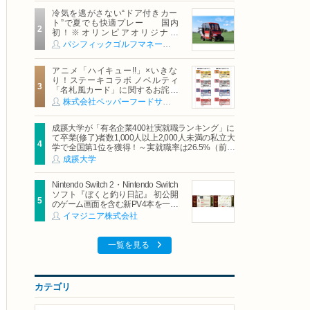
冷気を逃がさない“ドア付きカー
ト”で夏でも快適プレー 国内
初！※オリンピアオリジナル
「AirCon Cart（エアコンカー
パシフィックゴルフマネージメント株式会社
ト）」導入 | ＰＧＭ
アニメ「ハイキュー!!」×いきな
り！ステーキコラボ ノベルティ
「名札風カード」に関するお詫び
および交換対応についてのご案内
株式会社ペッパーフードサービス
成蹊大学が「有名企業400社実就職ランキング」に
て卒業(修了)者数1,000人以上2,000人未満の私立大
学で全国第1位を獲得！～実就職率は26.5%（前年
比＋4.3pt）に伸長、東京の私立大学でも10位にラ
成蹊大学
ンクイン～
Nintendo Switch 2・Nintendo Switch
ソフト『ぼくと釣り日記』 初公開
のゲーム画面を含む新PV4本を一挙
公開！
イマジニア株式会社
一覧を見る
カテゴリ