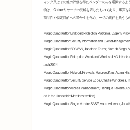
ィング又はその他の評価を得たベンダーのみを選択するように
物は、Gartnerリサーチの見解を表したものであり、事実
商品性や特定目的への適合性を含め、一切の責任を負うも
Magic Quadrant for Endpoint Protection Platforms, Evgeny Miro
Magic Quadrant for Security Information and Event Management
Magic Quadrant for SD-WAN, Jonathan Forest, Naresh Singh, 
Magic Quadrant for Enterprise Wired and Wireless LAN Infrastr
arch 2024
Magic Quadrant for Network Firewalls, Rajpreet Kaur, Adam Hi
Magic Quadrant for Security Service Edge, Charlie Winckless, 
Magic Quadrant for Access Management, Henrique Teixeira, A
ed in the Honorable Mentions section)
Magic Quadrant for Single-Vendor SASE, Andrew Lerner, Jonath