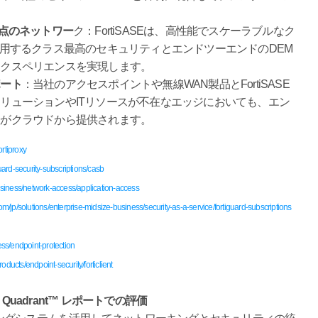
拠点のネットワー
ク：FortiSASEは、高性能でスケーラブルなク
活用するクラス最高のセキュリティとエンドツーエンドのDEM
エクスペリエンスを実現します。
ポート
：当社のアクセスポイントや無線WAN製品とFortiSASE
リューションやITリソースが不在なエッジにおいても、エン
ィがクラウドから提供されます。
rtiproxy
guard-security-subscriptions/casb
business/network-access/application-access
com/jp/solutions/enterprise-midsize-business/security-as-a-service/fortiguard-subscriptions
ess/endpoint-protection
roducts/endpoint-security/forticlient
 Quadrant™ レポートでの評価