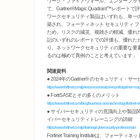
ワーク・ファイアウォール、エンタープライズ
て、Gartner®Magic Quadrant
ワークセキュリティ製品はいずれも、単一のオ
築され、フォーティネット セキュリティ 
ため、リスクの減災、複雑さの軽減、優れ
記のいずれのレポートでの評価も、優れた
り、ネットワークセキュリティの重要な要
るのは極めて異例のことと考えています」
関連資料
● 2024年のGartner® のセキュリティ・サー
https://www.fortinet.com/jp/resources/analyst-reports/gartner-ma
● FortiSASEとその多くのメリット
https://www.fortinet.com/blog/business-and-technology/fortinet-
● サイバーセキュリティの意識向上や製品
イバーセキュリティトレーニングの詳細
https://www.fortinet.com/jp/training/cybersecurity-professionals
Fortinet Training Instituteは、フォーテ