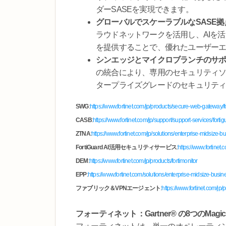
ダーSASEを実現できます。
グローバルでスケーラブルなSASE
ラウドネットワークを活用し、AIを
を提供することで、優れたユーザー
シンエッジとマイクロブランチのサ
の統合により、専用のセキュリティソ
タープライズグレードのセキュリテ
SWG
:
https://www.fortinet.com/jp/products/secure-web-gateway/fo
CASB
:
https://www.fortinet.com/jp/support/support-services/forti
ZTNA
:
https://www.fortinet.com/jp/solutions/enterprise-midsize-
FortiGuard AI活用セキュリティサービス
:
https://www.fortinet.
DEM
:
https://www.fortinet.com/jp/products/fortimonitor
EPP
:
https://www.fortinet.com/solutions/enterprise-midsize-busin
ファブリック＆VPNエージェント
:
https://www.fortinet.com/jp/p
フォーティネット：Gartner® の8つのMagic