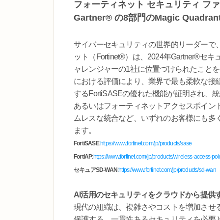
フォーティネット セキュリティ フ
Gartner® の8部門のMagic Qua
サイバーセキュリティの世界的リーダーで
ット（Fortinet®）は、2024年Gartner®
ャレンジャーの1社に位置づけられたことを発表し
における評価により、業界で最も柔軟な接
するFortiSASEの優れた機能が証明さ
あるいはフォーティネットアクセスポイント（F
ムレスな統合など、いずれのお客様にも多
ます。
FortiSASE
:
https://www.fortinet.com/jp/products/sase
FortiAP
:
https://www.fortinet.com/jp/products/wireless-access-poi
セキュアSD-WAN
:
https://www.fortinet.com/jp/products/sd-wan
AI活用のセキュリティをクラウドから提供
現代の組織は、複雑さやコストを増加させ
保護する、一貫性あるセキュリティを必要としてい