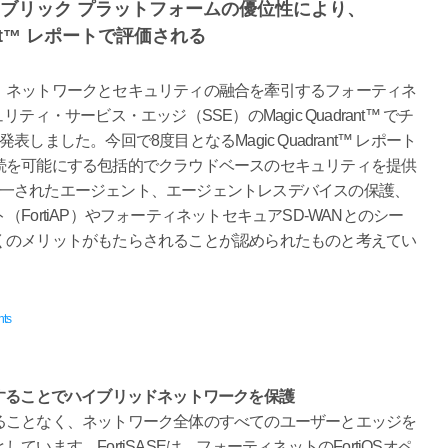
ァブリック プラットフォームの優位性により、
drant™ レポートで評価される
、ネットワークとセキュリティの融合を牽引するフォーティネ
セキュリティ・サービス・エッジ（SSE）のMagic Quadrant™ でチ
ました。今回で8度目となるMagic Quadrant™ レポート
続を可能にする包括的でクラウドベースのセキュリティを提供
れ、統一されたエージェント、エージェントレスデバイスの保護、
ortiAP）やフォーティネットセキュアSD-WANとのシー
くのメリットがもたらされることが認められたものと考えてい
nts
することでハイブリッドネットワークを保護
ることなく、ネットワーク全体のすべてのユーザーとエッジを
ます。FortiSASEは、フォーティネットのFortiOSオペ