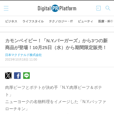
メニ
ログ
検索
ュー
イン
ビジネス
ライフスタイル
テクノロジー・IT
ビューティ
医療・科学
カモンベイビー！「N.Y.バーガーズ」から3つの新
商品が登場！10月25日（水）から期間限定販売！
日本マクドナルド株式会社
2023年10月18日 11:00
肉厚ビーフとポテトが決め手「N.Y.肉厚ビーフ＆ポテ
ト」
ニューヨークの名物料理をイメージした「N.Y.バッファ
ローチキン」