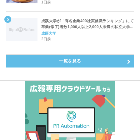
1日前
成蹊大学が「有名企業400社実就職ランキング」にて
卒業(修了)者数1,000人以上2,000人未満の私立大学で
全国第1位を獲得！～実就職率は26.5%（前年比＋
成蹊大学
4.3pt）に伸長、東京の私立大学でも10位にランクイン
2日前
～
一覧を見る