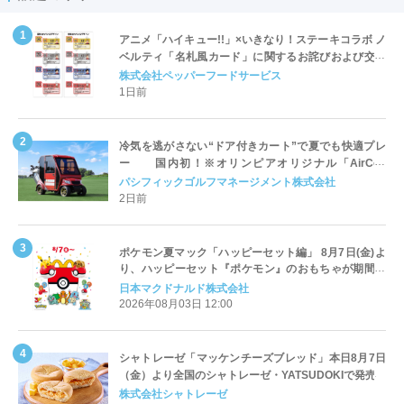
アニメ「ハイキュー!!」×いきなり！ステーキコラボ ノ
ベルティ「名札風カード」に関するお詫びおよび交換
対応についてのご案内
株式会社ペッパーフードサービス
1日前
冷気を逃がさない“ドア付きカート”で夏でも快適プレ
ー 国内初！※オリンピアオリジナル「AirCon
Cart（エアコンカート）」導入 | ＰＧＭ
パシフィックゴルフマネージメント株式会社
2日前
ポケモン夏マック「ハッピーセット編」 8月7日(金)よ
り、ハッピーセット『ポケモン』のおもちゃが期間限
定登場
日本マクドナルド株式会社
2026年08月03日 12:00
シャトレーゼ「マッケンチーズブレッド」本日8月7日
（金）より全国のシャトレーゼ・YATSUDOKIで発売
株式会社シャトレーゼ