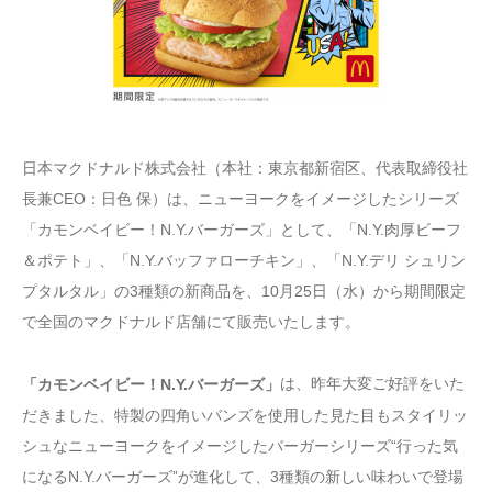
日本マクドナルド株式会社（本社：東京都新宿区、代表取締役社
長兼CEO：日色 保）は、ニューヨークをイメージしたシリーズ
「カモンベイビー！N.Y.バーガーズ」として、「N.Y.肉厚ビーフ
＆ポテト」、「N.Y.バッファローチキン」、「N.Y.デリ シュリン
プタルタル」の3種類の新商品を、10月25日（水）から期間限定
で全国のマクドナルド店舗にて販売いたします。
は、昨年大変ご好評をいた
「カモンベイビー！N.Y.バーガーズ」
だきました、特製の四角いバンズを使用した見た目もスタイリッ
シュなニューヨークをイメージしたバーガーシリーズ“行った気
になるN.Y.バーガーズ”が進化して、3種類の新しい味わいで登場