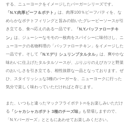
する、ニューヨークをイメージしたバーガーシリーズです。
は、肉厚100％ビーフパティを、な
「N.Y.肉厚ビーフ＆ポテト」
めらかなポテトフィリングと旨みの効いたグレービーソースが引
き立てる、食べ応えのある一品です。
「N.Y.バッファローチキ
は、ジューシーなモモの一枚肉をスパイシーに味付けし、ニ
ン」
ューヨークの名物料理の「バッファローチキン」をイメージした
一品です。そして
は、爽やかな
「N.Y.デリ シュリンプタルタル」
味わいに仕上げたタルタルソースが、ぷりぷりのえびカツと野菜
のおいしさを引き立てる、相性抜群な一品となっております。ぜ
ひ、スタイリッシュな3種のバーガーを、ニューヨークに行った
気分で楽しく味わっていただければと存じます。
また、いつもと違ったマックフライポテト
をお楽しみいただけ
(R)
る
も登場しますので、
「シャカシャカポテト 3種のチーズ味」
「N.Y.バーガーズ」とともにあわせてお楽しみください。