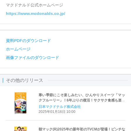
マクドナルド公式ホームページ
https://www.mcdonalds.co.jp/
資料PDFのダウンロード
ホームページ
画像ファイルのダウンロード
その他のリリース
寒い季節にこそ楽しみたい、ひんやりスイーツ「マッ
クフルーリー」！6年ぶりの復活！サクサク食感も楽し
めるチーズケーキの味わい「マックフルーリー(R) ニュ
日本マクドナルド株式会社
ーヨークチーズケーキ」
2025年01月16日 10:00
朝マック(R)2025年の新年初のTVCMが登場！ピンチな