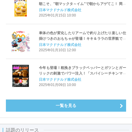
朝こそ、"朝マックタ～イム"で朝からアゲてこ！ 岡田
准一さんと山田杏奈さんが3度目の共演！
日本マクドナルド株式会社
2025年01月15日 10:00
車体の色が変化したりアームで釣り上げたり楽しい仕
掛けつきのおもちゃが登場！キキ＆ララの世界観で一
緒におしゃれが楽しめるおもちゃが登場！ハッピーセ
日本マクドナルド株式会社
ット(R)「きかんしゃトーマス/リトルツインスターズ」
2025年01月10日 12:00
今年も登場！粗挽きブラックペッパーとガツンとガー
リックの刺激でパワー注入！「スパイシーチキンマッ
クナゲット 黒胡椒ガーリック」1月15日(水)から期間限
日本マクドナルド株式会社
定販売！
2025年01月09日 10:00
一覧を見る
話題のリリース