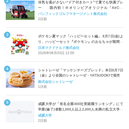
冷気を逃がさない“ドア付きカート”で夏でも快適プレ
ー 国内初！※オリンピアオリジナル「AirCon
Cart（エアコンカート）」導入 | ＰＧＭ
パシフィックゴルフマネージメント株式会社
2日前
ポケモン夏マック「ハッピーセット編」 8月7日(金)よ
り、ハッピーセット『ポケモン』のおもちゃが期間限
定登場
日本マクドナルド株式会社
2026年08月03日 12:00
シャトレーゼ「マッケンチーズブレッド」本日8月7日
（金）より全国のシャトレーゼ・YATSUDOKIで発売
株式会社シャトレーゼ
1日前
成蹊大学が「有名企業400社実就職ランキング」にて
卒業(修了)者数1,000人以上2,000人未満の私立大学で
全国第1位を獲得！～実就職率は26.5%（前年比＋
成蹊大学
4.3pt）に伸長、東京の私立大学でも10位にランクイン
2日前
～