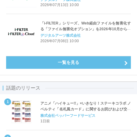
2026年07月13日 10:00
「i-FILTER」シリーズ、Web経由ファイルを無害化す
る「ファイル無害化オプション」を2026年10月から提
供開始
デジタルアーツ株式会社
2026年07月08日 10:00
一覧を見る
話題のリリース
アニメ「ハイキュー!!」×いきなり！ステーキコラボ ノ
ベルティ「名札風カード」に関するお詫びおよび交換
対応についてのご案内
株式会社ペッパーフードサービス
1日前