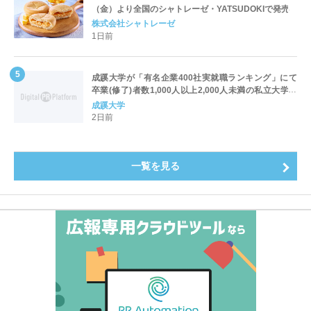
（金）より全国のシャトレーゼ・YATSUDOKIで発売
株式会社シャトレーゼ
1日前
成蹊大学が「有名企業400社実就職ランキング」にて
卒業(修了)者数1,000人以上2,000人未満の私立大学で
全国第1位を獲得！～実就職率は26.5%（前年比＋
成蹊大学
4.3pt）に伸長、東京の私立大学でも10位にランクイン
2日前
～
一覧を見る