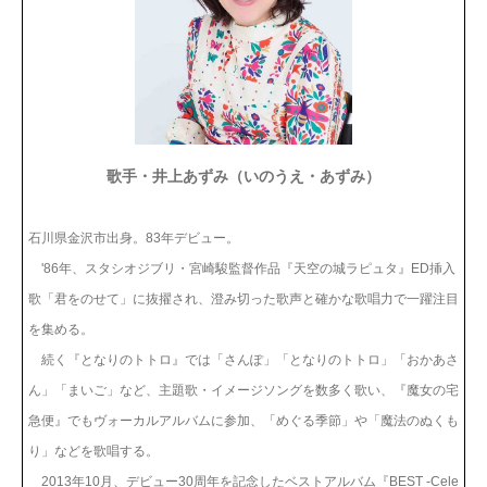
歌手・井上あずみ（いのうえ・あずみ）
石川県金沢市出身。83年デビュー。
'86年、スタシオジブリ・宮崎駿監督作品『天空の城ラピュタ』ED挿入
歌「君をのせて」に抜擢され、澄み切った歌声と確かな歌唱力で一躍注目
を集める。
続く『となりのトトロ』では「さんぽ」「となりのトトロ」「おかあさ
ん」「まいご」など、主題歌・イメージソングを数多く歌い、『魔女の宅
急便』でもヴォーカルアルバムに参加、「めぐる季節」や「魔法のぬくも
り」などを歌唱する。
2013年10月、デビュー30周年を記念したベストアルバム『BEST -Cele