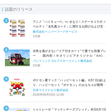
話題のリリース
アニメ「ハイキュー!!」×いきなり！ステーキコラボ ノ
ベルティ「名札風カード」に関するお詫びおよび交換
対応についてのご案内
株式会社ペッパーフードサービス
1日前
冷気を逃がさない“ドア付きカート”で夏でも快適プレ
ー 国内初！※オリンピアオリジナル「AirCon
Cart（エアコンカート）」導入 | ＰＧＭ
パシフィックゴルフマネージメント株式会社
2日前
ポケモン夏マック「ハッピーセット編」 8月7日(金)よ
り、ハッピーセット『ポケモン』のおもちゃが期間限
定登場
日本マクドナルド株式会社
2026年08月03日 12:00
シャトレーゼ「マッケンチーズブレッド」本日8月7日