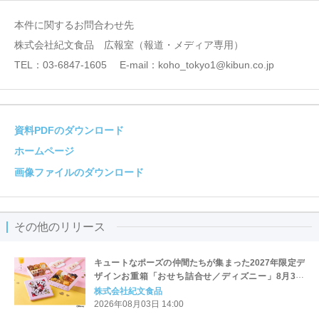
本件に関するお問合わせ先
株式会社紀文食品 広報室（報道・メディア専用）
TEL：03-6847-1605 E-mail：koho_tokyo1@kibun.co.jp
資料PDFのダウンロード
ホームページ
画像ファイルのダウンロード
その他のリリース
キュートなポーズの仲間たちが集まった2027年限定デ
ザインお重箱「おせち詰合せ／ディズニー」8月3日
（月）より紀文オンラインショップで予約受付開始
株式会社紀文食品
2026年08月03日 14:00