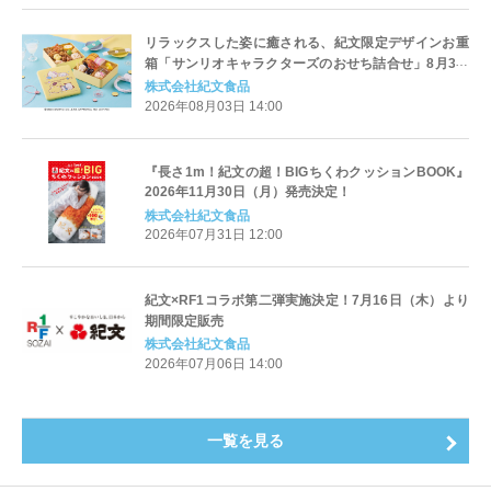
リラックスした姿に癒される、紀文限定デザインお重
箱「サンリオキャラクターズのおせち詰合せ」8月3日
（月）より紀文オンラインショップで予約受付開始
株式会社紀文食品
2026年08月03日 14:00
『長さ1m！紀文の超！BIGちくわクッションBOOK』
2026年11月30日（月）発売決定！
株式会社紀文食品
2026年07月31日 12:00
紀文×RF1コラボ第二弾実施決定！7月16日（木）より
期間限定販売
株式会社紀文食品
2026年07月06日 14:00
一覧を見る