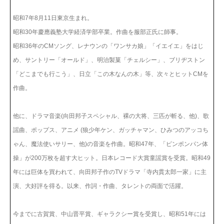
昭和7年8月11日東京生まれ。
昭和30年慶應義塾大学経済学部卒業。作曲を服部正氏に師事。
昭和36年のCMソング、レナウンの「ワンサカ娘」「イエイエ」をはじ
め、サントリー「オールド」、明治製菓「チェルシー」、ブリヂストン
「どこまでも行こう」、日立「この木なんの木」等、次々とヒットCMを
作曲。
他に、ドラマ音楽(向田邦子スペシャル、裸の大将、三匹が斬る、他)、歌
謡曲、ポップス、アニメ (狼少年ケン、ガッチャマン、ひみつのアッコち
ゃん、魔法使いサリー、他)の音楽を作曲。昭和47年、「ピンポンパン体
操」が200万枚を超す大ヒット。日本レコード大賞童謡賞を受賞。昭和49
年には巨体を買われて、向田邦子作のTVドラマ「寺内貫太郎一家」に主
演、大好評を得る。以来、作詞・作曲、タレントの両面で活躍。
今までに古賀賞、中山晋平賞、ギャラクシー賞を受賞し、昭和51年には