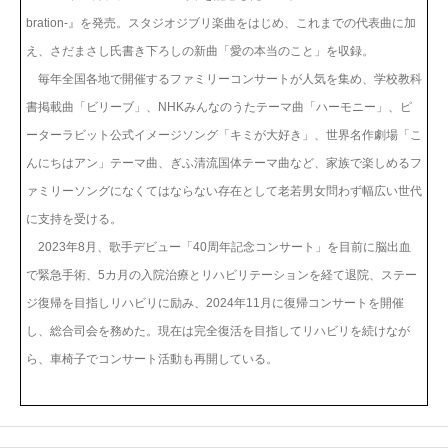
bration-』を発売。スタジオジブリ楽曲をはじめ、これまでの代表曲に加
え、さだまさし氏書き下ろしの新曲「愛の本当のこと」を収録。
毎年全国各地で開催するファミリーコンサートが人気を集め、学校教科
書掲載曲「ビリーブ」、NHKみんなのうたテーマ曲「ハーモニー」、ピ
ーターラビット公式イメージソング「キミが大好き」、世界名作劇場「こ
んにちはアン」テーマ曲、ぎふ清流国体テーマ曲など、家族で楽しめるフ
ァミリーソングになくてはならない存在として老若男女問わず幅広い世代
に支持を受ける。
2023年8月、歌手デビュー「40周年記念コンサート」を目前に脳出血
で緊急手術、5カ月の入院治療とリハビリテーションを経て退院、ステー
ジ復帰を目指しリハビリに励み、2024年11月に復帰コンサートを開催
し、総合司会を務めた。現在は完全復活を目指してリハビリを続けなが
ら、車椅子でコンサート活動も再開している。